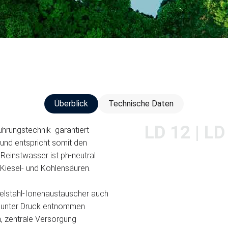
Überblick
Technische Daten
LD 12 | LD
ührungstechnik garantiert
 und entspricht somit den
einstwasser ist ph-neutral
 Kiesel- und Kohlensäuren.
Edelstahl-Ionenaustauscher auch
r unter Druck entnommen
on, zentrale Versorgung