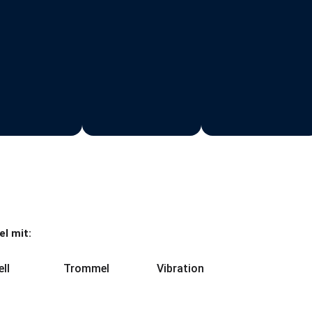
l mit:
ll
Trommel
Vibration