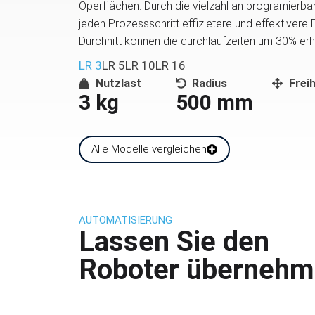
Operflächen. Durch die vielzahl an programierb
jeden Prozessschritt effizietere und effektivere 
Durchnitt können die durchlaufzeiten um 30% er
LR 3
LR 5
LR 10
LR 16
Nutzlast
Radius
Frei
3 kg
500 mm
Alle Modelle vergleichen
AUTOMATISIERUNG
Lassen Sie den
Roboter übernehm