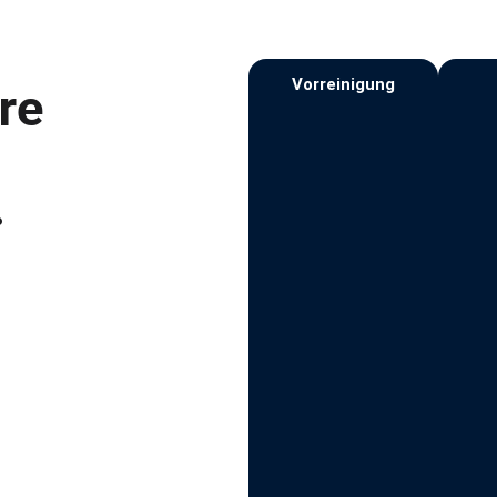
Vorreinigung
hre
.