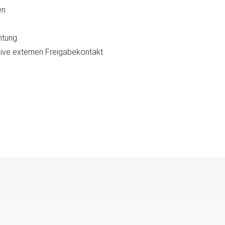
en
htung
usive externen Freigabekontakt