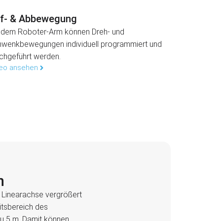
f- & Abbewegung
 dem Roboter-Arm können Dreh- und
wenkbewegungen individuell programmiert und
chgeführt werden.
eo ansehen
n
e Linearachse vergrößert
itsbereich des
u 5 m. Damit können