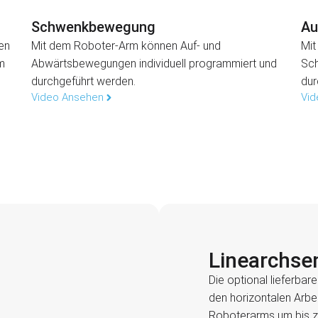
Schwenkbewegung
Au
en
Mit dem Roboter-Arm können Auf- und
Mit
m
Abwärtsbewegungen individuell programmiert und
Sch
durchgeführt werden.
dur
Video Ansehen
Vid
Linearchse
Die optional lieferbar
den horizontalen Arbe
Roboterarms um bis z