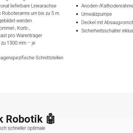
ional lieferbare Linearachse
Anoden-/Kathodenrahm
s Roboterarms um bis zu 5 m.
Umwälzpumpe
ebildet werden.
Deckel mit Absaugvorric
ommel-, Korb-,
Sicherheitsschalter inkl
last pro Warenträger
is zu 1300 mm – je
lagenspezifische Schnittstellen
k Robotik 🤖
och schneller optimale